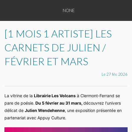
NONE
TOUS
NONE
NONE
NONE
LES
NONE
NONE
ENTREPRENEURS
[1 MOIS 1 ARTISTE] LES
NONE
NONE
TOUTES
CARNETS DE JULIEN /
NONE
LES
NONE
FÉVRIER ET MARS
CATÉGORIES
NONE
Le 27 fév. 2026
PLAQUETTE
DE
La vitrine de la
Librairie Les Volcans
à Clermont-Ferrand se
pare de poésie.
Du 5 février au 31 mars,
découvrez l'univers
PRÉSENTATION
délicat de
Julien Wendehenne
, une exposition présentée en
APPUY
partenariat avec Appuy Culture.
CULTURE