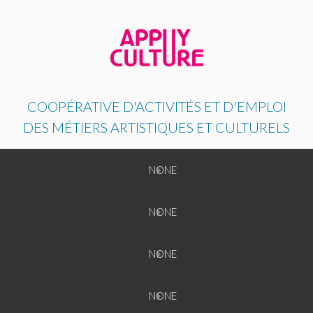
COOPÉRATIVE D'ACTIVITÉS ET D'EMPLOI
DES MÉTIERS ARTISTIQUES ET CULTURELS
Back
NONE
NONE
Back
NONE
NONE
NONE
Back
NONE
NONE
NONE
NONE
Back
NONE
NONE