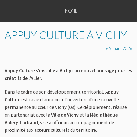
NONE
TOUS
NONE
NONE
NONE
LES
NONE
NONE
ENTREPRENEURS
APPUY CULTURE À VICHY
NONE
NONE
TOUTES
Le 9 mars 2026
NONE
LES
NONE
CATÉGORIES
Appuy Culture s'installe à Vichy : un nouvel ancrage pour les
NONE
créatifs de l'Allier.
PLAQUETTE
Dans le cadre de son développement territorial,
Appuy
DE
Culture
est ravie d'annoncer l'ouverture d'une nouvelle
permanence au cœur de
Vichy (03)
. Ce déploiement, réalisé
PRÉSENTATION
en partenariat avec la
Ville de Vichy
et la
Médiathèque
APPUY
Valéry-Larbaud
, vise à offrir un accompagnement de
proximité aux acteurs culturels du territoire.
CULTURE