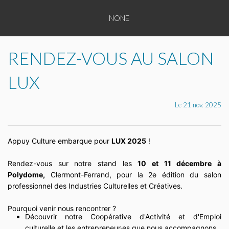
NONE
TOUS
NONE
NONE
NONE
LES
NONE
NONE
ENTREPRENEURS
RENDEZ-VOUS AU SALON
NONE
NONE
TOUTES
LUX
NONE
LES
NONE
Le 21 nov. 2025
CATÉGORIES
NONE
Appuy Culture embarque pour
LUX 2025
!
PLAQUETTE
DE
Rendez-vous sur notre stand les
10 et 11 décembre à
Polydome,
Clermont-Ferrand, pour la 2e édition du salon
PRÉSENTATION
professionnel des Industries Culturelles et Créatives.
APPUY
Pourquoi venir nous rencontrer ?
Découvrir notre Coopérative d'Activité et d'Emploi
CULTURE
culturelle et les entrepreneur·es que nous accompagnons