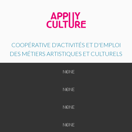
COOPÉRATIVE D'ACTIVITÉS ET D'EMPLOI
DES MÉTIERS ARTISTIQUES ET CULTURELS
Back
NONE
NONE
Back
NONE
NONE
NONE
Back
NONE
NONE
NONE
NONE
Back
NONE
NONE