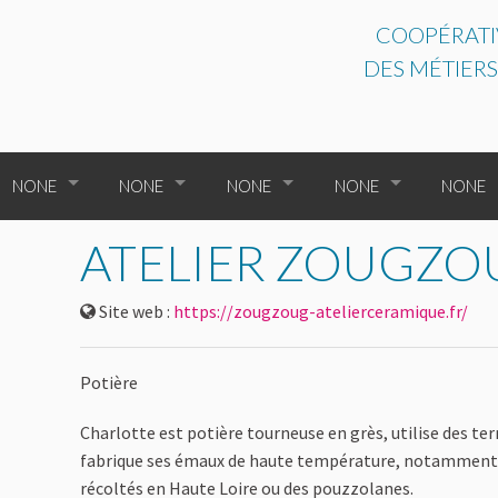
COOPÉRATIV
DES MÉTIERS
NONE
NONE
NONE
NONE
NONE
NONE
NONE
TOUS LES ENTREPRENEURS
NONE
ATELIER ZOUGZO
NONE
NONE
TOUTES LES CATÉGORIES
NONE
Site web :
https://zougzoug-atelierceramique.fr/
NONE
NONE
NONE
NONE
NONE
NONE
Potière
NONE
PLAQUETTE DE PRÉS
Charlotte est potière tourneuse en grès, utilise des terr
fabrique ses émaux de haute température, notamment av
récoltés en Haute Loire ou des pouzzolanes.