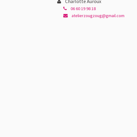
Charlotte Auroux
06 60 19 98 18
atelierzougzoug@gmail.com