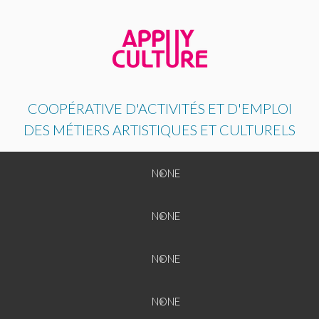
COOPÉRATIVE D'ACTIVITÉS ET D'EMPLOI
DES MÉTIERS ARTISTIQUES ET CULTURELS
Back
NONE
NONE
Back
NONE
NONE
NONE
Back
NONE
NONE
NONE
NONE
Back
NONE
NONE