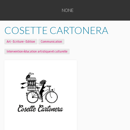
NONE
TOUS
NONE
NONE
NONE
LES
NONE
NONE
ENTREPRENEURS
COSETTE CARTONERA
NONE
NONE
TOUTES
Art - Ecriture - Edition
Communication
NONE
LES
Intervention éducation artistique et culturelle
NONE
CATÉGORIES
NONE
PLAQUETTE
DE
PRÉSENTATION
APPUY
CULTURE