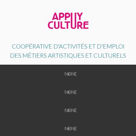
COOPÉRATIVE D'ACTIVITÉS ET D'EMPLOI
DES MÉTIERS ARTISTIQUES ET CULTURELS
Back
NONE
NONE
Back
NONE
NONE
NONE
Back
NONE
NONE
NONE
NONE
Back
NONE
NONE