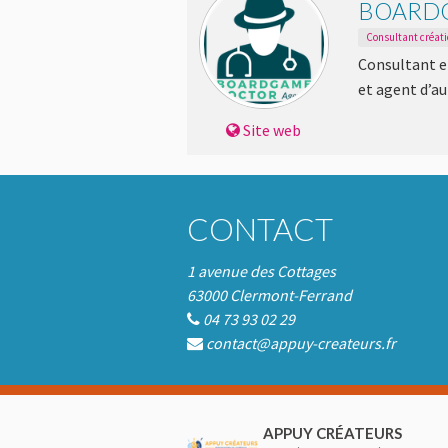
BOARD
Consultant créati
Consultant en
et agent d’au
Site web
CONTACT
1 avenue des Cottages
63000 Clermont-Ferrand
04 73 93 02 29
contact@appuy-createurs.fr
APPUY CRÉATEURS