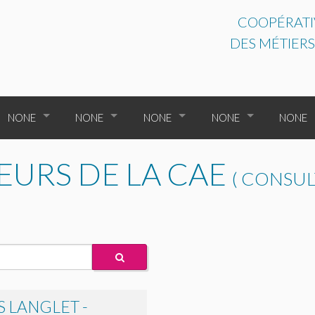
COOPÉRATIV
DES MÉTIERS
NONE
NONE
NONE
NONE
NONE
NONE
NONE
TOUS LES ENTREPRENEURS
NONE
URS DE LA CAE
( CONSU
NONE
NONE
TOUTES LES CATÉGORIES
NONE
NONE
NONE
NONE
NONE
NONE
NONE
NONE
PLAQUETTE DE PRÉS
 LANGLET -