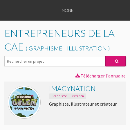
NONE
TOUS
NONE
NONE
NONE
LES
NONE
NONE
ENTREPRENEURS
ENTREPRENEURS DE LA
NONE
NONE
TOUTES
CAE
NONE
( GRAPHISME - ILLUSTRATION )
LES
NONE
CATÉGORIES
NONE
Télécharger l'annuaire
PLAQUETTE
IMAGYNATION
DE
Graphisme - illustration
PRÉSENTATION
Graphiste, illustrateur et créateur
APPUY
CULTURE