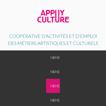
COOPÉRATIVE D'ACTIVITÉS ET D'EMPLOI
DES MÉTIERS ARTISTIQUES ET CULTURELS
Back
NONE
NONE
Back
NONE
NONE
NONE
Back
NONE
NONE
NONE
NONE
Back
NONE
NONE