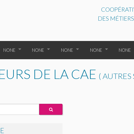
COOPÉRATIV
DES MÉTIERS
NONE
NONE
NONE
NONE
NONE
NONE
NONE
TOUS LES ENTREPRENEURS
NONE
URS DE LA CAE
( AUTRES
NONE
NONE
TOUTES LES CATÉGORIES
NONE
NONE
NONE
NONE
NONE
NONE
NONE
NONE
PLAQUETTE DE PRÉS
E