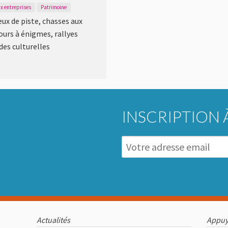
ux entreprises
Patrimoine
eux de piste, chasses aux
ours à énigmes, rallyes
des culturelles
INSCRIPTION 
Actualités
Appuy