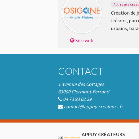
Autres services a
Création de j
trésors, parc
urbains, bala
Site web
CONTACT
1 avenue des Cottages
63000 Clermont-Ferrand
04 73 93 02 29
contact@appuy-createurs.fr
APPUY CRÉATEURS